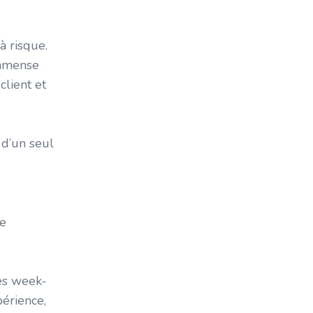
Peur D'investir
Peur De Se Tromper
à risque.
Premier Plex
'immense
Premiers Acheteurs
lient et
Pret Immobilier
Propriétaire Locatif Responsable
Relation Propriétaire-Locataire
 d’un seul
Revenus
Revitalisation Des Artères
Commerciales
Rénovictions
de
Rééquilibrage Du Marché Locatif
Salarié
Schl
les week-
Semi-Commercial
périence,
Stratégie