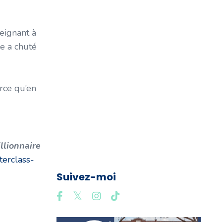
Taux D'intéret
Taux Fixe
eignant à
Taux Hypothécaire
me a chuté
Taux Variable
Travailleur Autonome
Tribunal Administratif Du
arce qu’en
Logement Québec
Urgence
Yaourte
Éléments À Négocier Lors De
llionnaire
L'achat D'un Immeuble
terclass-
Suivez-moi