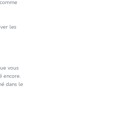
a, comme
Investisseur Immobilier
Location Court Terme
Maison Dans Les Arbres
rver les
Maison De Hobbits
Maisons Flottantes
Marché Locatif
Maximiser Investissement Locatif
Monopoly
que vous
Mrn
é encore.
Multilocatif
né dans le
Multiplicateur De Revenu Net
Négociation
Négociation Avec Un Vendeur
Optimisation
Optimiser Vos Revenus
Partenariat