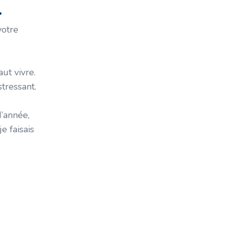
…
Flip Immombilier
Fonds D'urgence
votre
Gestion Immobilière
Gestion Immobilière Éthique
Habitations Inusitées
ut vivre.
Hypothèque
tressant.
Immobilier
Immobilier Au Québec
d’année,
Immobilier Commercial
e faisais
Immobilier Locatif
Imprévus
Indépendance Financière
Investissement En Immobilier
Commercial
Investissement Immobilier
Investissement Immobilier Locatif