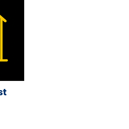
Immeuble
Aide Sociale
Améliorer Le Cashflow
Aph
Augmenter Les Revenus D'un
Immeuble
Augmenter Loyer Raisonnablement
B.s.
Baisse Des Taux
Balance De Vente
Banque Du Canada
st
Bonnes Pratiques Immobilières
Bs
Calcul De Rentabilité D'un
Immeuble
Cashflow