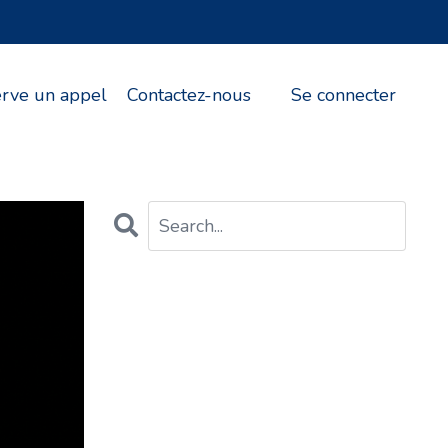
erve un appel
Contactez-nous
Se connecter
CATEGORIES
All Categories
10 Commandements
Achat D'un Immeuble
Achat D'un Plex
Achat Et Revente Rapide D'un