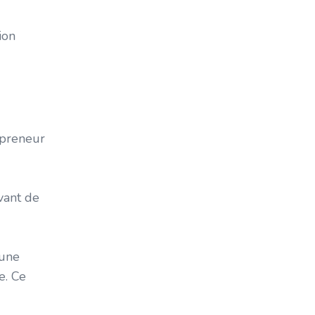
Chalet
Commerce De Détail
ion
Crise Du Logement
Crise Du Logement Québec
Création De Richesse
Créativité
Diminuer Les Revenus D'un
epreneur
Immeuble
Diversification
Droits Des Locataires
vant de
Débuter En Immobilier
Dépenses
Effet De Levier
 une
Finance Personnelle
e. Ce
Financement
Flip