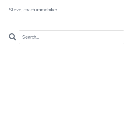
Steve, coach immobilier
CATEGORIES
All Categories
10 Commandements
Achat D'un Immeuble
Achat D'un Plex
Achat Et Revente Rapide D'un Immeuble
Aide Sociale
Améliorer Le Cashflow
Aph
Augmenter Les Revenus D'un Immeuble
Augmenter Loyer Raisonnablement