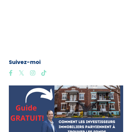
Taux Hypothécaire
Taux Variable
Travailleur Autonome
Tribunal Administratif Du Logement Québec
Urgence
Yaourte
Éléments À Négocier Lors De L'achat D'un Immeuble
Suivez-moi